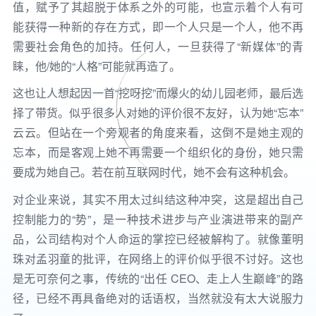
值，赋予了其超脱于体系之外的可能，也宣示着个人有可
能获得一种新的存在方式，即一个人只是一个人，他不再
需要社会角色的加持。任何人，一旦获得了“新媒体”的青
睐，他/她的“人格”可能就再造了。
这也让人想起因一首“挖呀挖”而爆火的幼儿园老师，最后选
择了带货。似乎很多人对她的评价很不友好，认为她“忘本”
云云。但站在一个旁观者的角度来看，这倒不是她主观的
忘本，而是客观上她不再需要一个组织化的身份，她只需
要成为她自己。若在前互联网时代，她不会有这种机会。
对企业来说，其实不用太过纠结这种冲突，这是超出自己
控制能力的“势”，是一种技术进步与产业演进带来的副产
品，公司结构对个人命运的掌控已经被解构了。就像董明
珠对孟羽童的批评，在网络上的评价似乎很不讨好。这也
是无可奈何之事，传统的“出任 CEO、走上人生巅峰”的路
径，已经不再具备绝对的话语权，当然就没有太大说服力