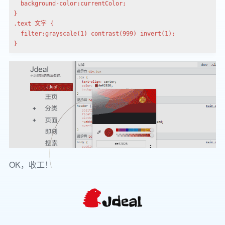
  background-color:currentColor;

}

.text 文字 {

  filter:grayscale(1) contrast(999) invert(1);

}
OK，收工！